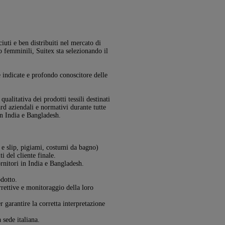
iuti e ben distribuiti nel mercato di
 femminili, Suitex sta selezionando il
 indicate e profondo conoscitore delle
ualitativa dei prodotti tessili destinati
rd aziendali e normativi durante tutte
in India e Bangladesh.
i e slip, pigiami, costumi da bagno)
i del cliente finale.
ornitori in India e Bangladesh.
odotto.
rrettive e monitoraggio della loro
r garantire la corretta interpretazione
 sede italiana.