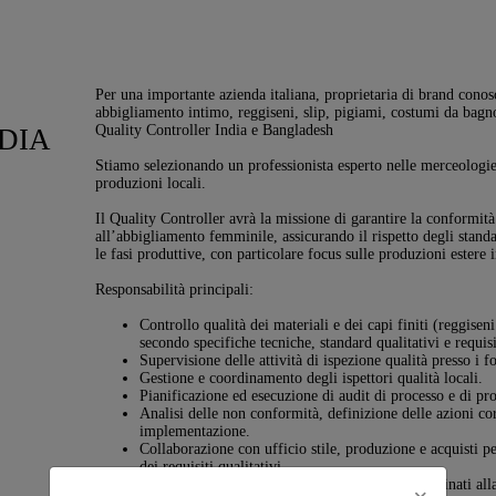
Per una importante azienda italiana, proprietaria di brand conosc
abbigliamento intimo, reggiseni, slip, pigiami, costumi da bagno
Quality Controller India e Bangladesh
DIA
Stiamo selezionando un professionista esperto nelle merceologie
produzioni locali.
Il Quality Controller avrà la missione di garantire la conformità q
all’abbigliamento femminile, assicurando il rispetto degli standa
le fasi produttive, con particolare focus sulle produzioni estere 
Responsabilità principali:
Controllo qualità dei materiali e dei capi finiti (reggisen
secondo specifiche tecniche, standard qualitativi e requisit
Supervisione delle attività di ispezione qualità presso i f
Gestione e coordinamento degli ispettori qualità locali.
Pianificazione ed esecuzione di audit di processo e di pr
Analisi delle non conformità, definizione delle azioni co
implementazione.
Collaborazione con ufficio stile, produzione e acquisti pe
dei requisiti qualitativi.
Redazione di report di ispezione e di qualità destinati alla