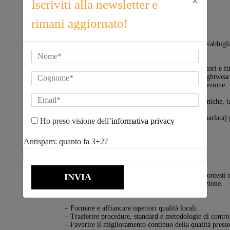
×
Iscriviti alla newsletter e
rimani aggiornato!
Competenze tecniche richieste al Quality Controller:
Esperienza nel controllo qualità nel settore tessile/abbi
Conoscenza approfondita di:
– Tessuti, maglieria, materiali elasticizzati, accessori e fi
– Processi produttivi di abbigliamento intimo, nightwea
– Standard qualitativi, AQL e metodologie di ispezione.
Capacità di lettura e interpretazione di schede tecniche, 
riferimento.
Buona conoscenza della lingua inglese (scritta e parlata) 
Ho preso visione dell’
informativa privacy
locali.
Antispam: quanto fa 3+2?
Competenze relazionali e metodologiche:
Spiccate capacità relazionali e comunicative, in contesti 
Approccio strutturato e metodologico alla formazione.
Capacità di:
– Formare e affiancare ispettori qualità locali.
– Trasferire procedure, standard e metodologie di contro
– Favorire il miglioramento continuo della qualità presso 