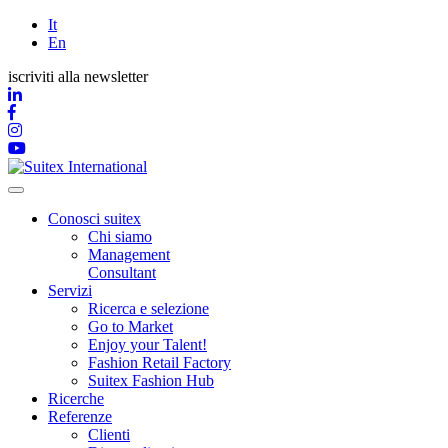
Skip
It
to
En
content
iscriviti alla newsletter
Conosci suitex
Chi siamo
Management
Consultant
Servizi
Ricerca e selezione
Go to Market
Enjoy your Talent!
Fashion Retail Factory
Suitex Fashion Hub
Ricerche
Referenze
Clienti