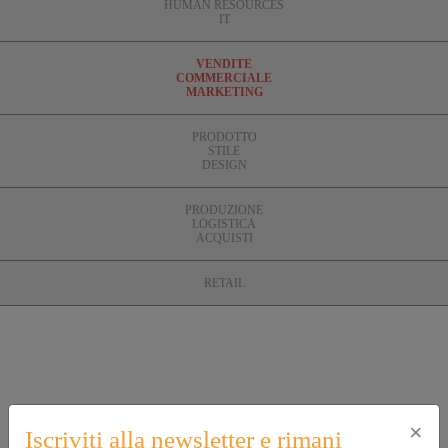
HUMAN RESOURCES
IT
VENDITE
COMMERCIALE
MARKETING
PRODOTTO
STILE
DESIGN
PRODUZIONE
LOGISTICA
ACQUISTI
RETAIL
×
Iscriviti alla newsletter e rimani