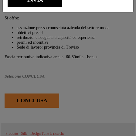
orientamento al raggiungimento dei risultati
capacità di coordinarsi con gli altri reparti aziendali
Si offre:
assunzione presso conosciuta azienda del settore moda
obiettivi precisi
retribuzione adeguata a capacità ed esperienza
premi ed incentivi
Sede di lavoro: provincia di Treviso
Fascia retributiva indicativa annua: 60-80mila +bonus
Selezione CONCLUSA
CONCLUSA
Prodotto - Stile - Design Tutte le ricerche