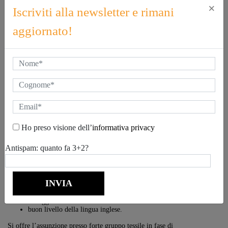
OPERATION DIRECTOR
×
Iscriviti alla newsletter e rimani
Varese - 5 Luglio 2024
aggiornato!
ID - DA74
SHARE ON
Un competitivo converter di TESSUTI PER CAMICERIA ha
incaricato Suitex International di selezionare l’OPERATION
DIRECTOR cui affidare la responsabilità della gestione delle
Ho preso visione dell’
informativa privacy
operation nazionali ed internazionali, studiando ed implementando i
flussi che partono dalla creatività, ai fornitori, ai clienti.
Antispam: quanto fa 3+2?
È richiesta:
esperienza nel ruolo con una forte competenza tecnica nei
tessuti cotonieri, sia tessitura che finissaggio,
visione organizzativa,
capacità ed abitudine a rapporti internazionali e propensione
a viaggi e trasferte
buon livello della lingua inglese.
Si offre l’assunzione presso forte gruppo tessile in fase di