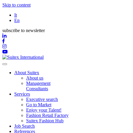
Skip to content
It
En
subscribe to newsletter
About Suitex
About us
Management
Consultants
Services
Executive search
Go to Market
Enjoy your Talent!
Fashion Retail Factory
Suitex Fashion Hub
Job Search
References