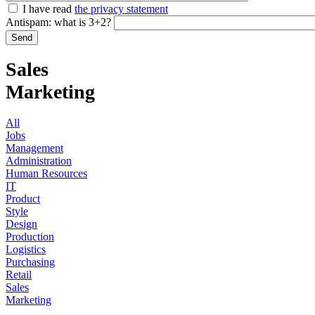
I have read
the privacy statement
Antispam: what is 3+2?
Sales
Marketing
All
Jobs
Management
Administration
Human Resources
IT
Product
Style
Design
Production
Logistics
Purchasing
Retail
Sales
Marketing