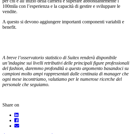
per chi è all’inizio della carriera e superare abbondantemente i
100mila con l’esperienza e la capacità di gestire e sviluppare le
vendite.
A questo si devono aggiungere importanti componenti variabili e
benefit.
A breve l’osservatorio statistico di Suitex renderà disponibile
un’indagine sui livelli retributivi delle principali figure professionali
del fashion, daremmo profondità a questo argomento basandoci su
campioni molto ampi rappresentati dalle centinaia di manager che
ogni mese incontriamo, valutiamo per le numerose ricerche del
personale che seguiamo.
Share on