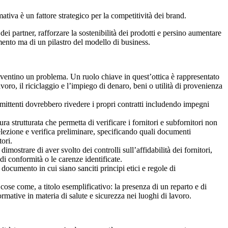
iva è un fattore strategico per la competitività dei brand.
 dei partner, rafforzare la sostenibilità dei prodotti e persino aumentare
imento ma di un pilastro del modello di business.
e diventino un problema. Un ruolo chiave in quest’ottica è rappresentato
voro, il riciclaggio e l’impiego di denaro, beni o utilità di provenienza
 committenti dovrebbero rivedere i propri contratti includendo impegni
ura strutturata che permetta di verificare i fornitori e subfornitori non
elezione e verifica preliminare, specificando quali documenti
ori.
imostrare di aver svolto dei controlli sull’affidabilità dei fornitori,
di conformità o le carenze identificate.
documento in cui siano sanciti principi etici e regole di
cose come, a titolo esemplificativo: la presenza di un reparto e di
normative in materia di salute e sicurezza nei luoghi di lavoro.