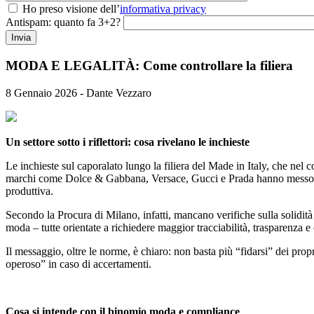
Ho preso visione dell’
informativa privacy
Antispam: quanto fa 3+2?
MODA E LEGALITÀ: Come controllare la filiera
8 Gennaio 2026 - Dante Vezzaro
Un settore sotto i riflettori: cosa rivelano le inchieste
Le inchieste sul caporalato lungo la filiera del Made in Italy, che nel
marchi come Dolce & Gabbana, Versace, Gucci e Prada hanno messo in l
produttiva.
Secondo la Procura di Milano, infatti, mancano verifiche sulla solidità 
moda – tutte orientate a richiedere maggior tracciabilità, trasparenza e c
Il messaggio, oltre le norme, è chiaro: non basta più “fidarsi” dei prop
operoso” in caso di accertamenti.
Cosa si intende con il binomio moda e compliance