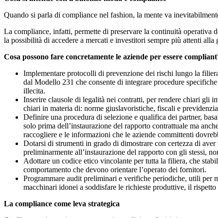
Quando si parla di compliance nel fashion, la mente va inevitabilmente
La compliance, infatti, permette di preservare la continuità operativa del
la possibilità di accedere a mercati e investitori sempre più attenti al
Cosa possono fare concretamente le aziende per essere compliant
Implementare protocolli di prevenzione dei rischi lungo la filier
dal Modello 231 che consente di integrare procedure specifiche pe
illecita.
Inserire clausole di legalità nei contratti, per rendere chiari gli
chiari in materia di: norme giuslavoristiche, fiscali e previdenz
Definire una procedura di selezione e qualifica dei partner, basata
solo prima dell’instaurazione del rapporto contrattuale ma anche
raccogliere e le informazioni che le aziende committenti dovrebbe
Dotarsi di strumenti in grado di dimostrare con certezza di aver ve
preliminarmente all’instaurazione del rapporto con gli stessi, no
Adottare un codice etico vincolante per tutta la filiera, che sta
comportamento che devono orientare l’operato dei fornitori.
Programmare audit preliminari e verifiche periodiche, utili per m
macchinari idonei a soddisfare le richieste produttive, il rispetto
La compliance come leva strategica