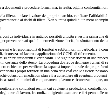
 a documenti e procedure formali ma, in realtà, oggi la conformità normat
la filiera, tutelare il valore del proprio marchio, verificare l’affidabilità
la governance e ai rischi di filiera. Non si tratta quindi di un mero ademp
?
a, così da individuare in anticipo possibili criticità e gestirle prima ch
r prevenire reati quali l’intermediazione illecita, lo sfruttamento del la
 impegni e le responsabilità di fornitori e subfornitori. In particolare, i
iali, sicurezza sul lavoro e applicazione del CCNL di riferimento.
 su criteri trasparenti e verificabili. Ciò significa: dotarsi di una proced
 in costanza dello stesso. La procedura dovrebbe delineare i criteri di s
ro richiedere per verificare la capacità imprenditoriale dei propri fornit
rificato i propri fornitori in una certa data così che le aziende possano d
nché dotarsi di remediation plan atti a correggere gli eventuali problemi 
bilisca standard minimi di comportamento, lavoro e sicurezza; dunque, un 
onitorare le condizioni reali in cui avviene la produzione, controllando 
 degli orari di lavoro, le condizioni igienico-sanitarie e il rispetto delle 