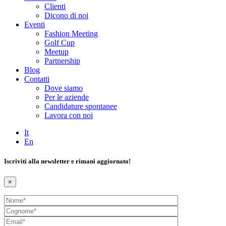
Clienti
Dicono di noi
Eventi
Fashion Meeting
Golf Cup
Meetup
Partnership
Blog
Contatti
Dove siamo
Per le aziende
Candidature spontanee
Lavora con noi
It
En
Iscriviti alla newsletter e rimani aggiornato!
×