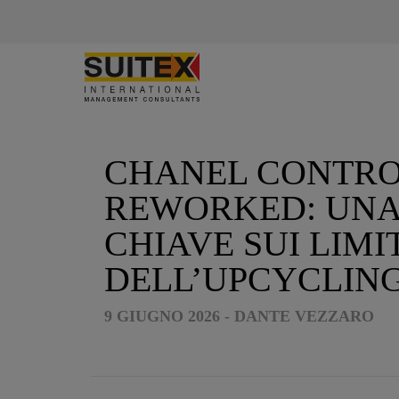
Skip
to
content
CHANEL CONTR
REWORKED: UNA
CHIAVE SUI LIMI
DELL’UPCYCLING
9 GIUGNO 2026 - DANTE VEZZARO