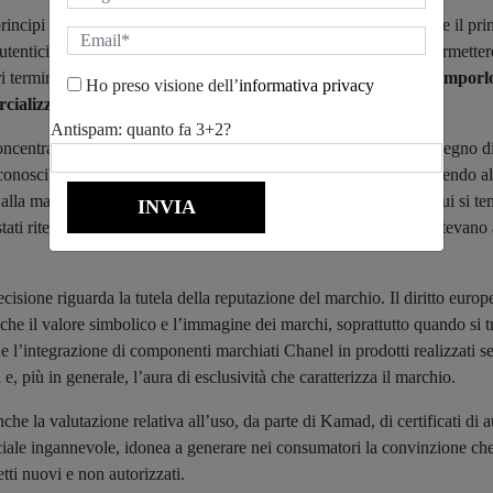
ncipi centrali della pronuncia. Il Tribunale ha infatti chiarito che il pr
autentici immessi sul mercato dal titolare, non si estende fino a permette
ri termini,
acquistare un prodotto Chanel non autorizza a scomporlo e
Ho preso visione dell’
informativa privacy
rcializzazione, continuando a esibire il marchio originale
.
Antispam: quanto fa 3+2?
oncentrata sulla percezione del pubblico e sul ruolo centrale del segno dis
conoscibile, occupava una posizione dominante nei gioielli, rendendo a
e alla maison. Nemmeno i disclaimer utilizzati dall’azienda, con cui si ten
ati ritenuti sufficienti; al contrario, secondo il Tribunale, essi potevano 
cisione riguarda la tutela della reputazione del marchio. Il diritto europeo
he il valore simbolico e l’immagine dei marchi, soprattutto quando si tr
e l’integrazione di componenti marchiati Chanel in prodotti realizzati s
e, più in generale, l’aura di esclusività che caratterizza il marchio.
che la valutazione relativa all’uso, da parte di Kamad, di certificati di au
iale ingannevole, idonea a generare nei consumatori la convinzione che i 
tti nuovi e non autorizzati.