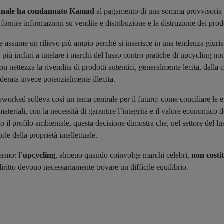
bunale ha condannato Kamad
al pagamento di una somma provvisoria di
 fornire informazioni su vendite e distribuzione e la distruzione dei prodot
ne assume un rilievo più ampio perché si inserisce in una tendenza giuri
 più inclini a tutelare i marchi del lusso contro pratiche di upcycling no
nettezza la rivendita di prodotti autentici, generalmente lecita, dalla 
derata invece potenzialmente illecita.
ked solleva così un tema centrale per il futuro: come conciliare le esi
materiali, con la necessità di garantire l’integrità e il valore economico
to il profilo ambientale, questa decisione dimostra che, nel settore del l
ole della proprietà intellettuale.
ermo: l’
upcycling
, almeno quando coinvolge marchi celebri,
non costi
iritto devono necessariamente trovare un difficile equilibrio.