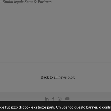
– Studio legale Sena & Partners
Back to all news blog
Copyright © 2026
Suitex International
de l'utilizzo di cookie di terze parti. Chiudendo questo banner, o cont
Privacy Policy